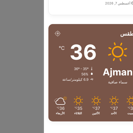
أغسطس 7, 2026
طقس
36
℃
Ajman
36º - 35º
56%
6.9 كيلومتر/ساعة
سماء صافية
36
35
37
37
℃
℃
℃
℃
℃
سبت
الأحد
الأثنين
الثلاثاء
الأربعاء