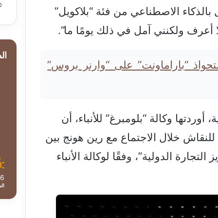
 بالذكاء الاصطناعي من فئة “بلاكويل”
أعرف ولكنني آمل في ذلك يومًا ما”.
ال
ستحواذ “باراماونت” على “وارنر بروس”
ردتها وكالة “بلومبرغ” للأنباء، أن
للنقاش خلال الاجتماع مع رين هونج بين
لتجارة الدولية”، وفقًا لوكالة الأنباء
36
ال