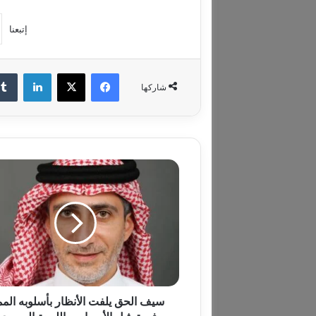
إتبعنا
فيسبوك
‫X
لينكدإن
شاركها
س
ي
ف
ا
ل
ح
ق
ي
ل
ف
سيف الحق يلفت الأنظار بأسلوبه المم
ت