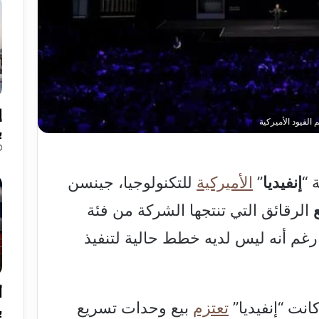
إ
القيود الأميركية
ب
 “
إنفيديا
”
الأميركية
للتكنولوجيا، جينسن
الرقائق التي تنتجها الشركة من فئة
 رغم أنه ليس لديه خطط حالية لتنفيذ
أ
انت “إنفيديا”
تعتزم
بيع وحدات تسريع
ب