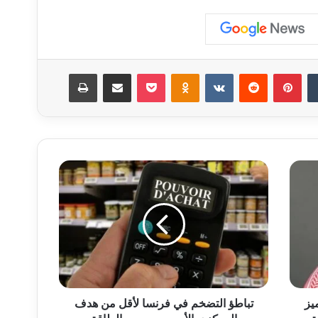
‏Tumblr
بينتيريست
‏Reddit
‏VKontakte
Odnoklassniki
‫Pocket
مشاركة عبر البريد
طباعة
ت
ب
ا
ط
ؤ
ا
ل
ت
ض
يز
خ
تباطؤ التضخم في فرنسا لأقل من هدف
م