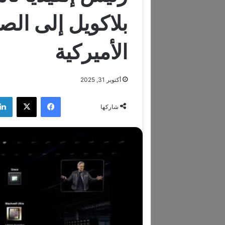
بلاكويل إلى الص
الأميركية
أكتوبر 31, 2025
فيسبوك
‫X
شاركها