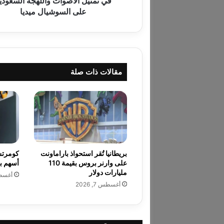
في تمثيل الأصوات واللهجة السعودي
ا
على السوشيال ميديا
ل
أ
ن
ظ
ا
مقالات ذات صلة
ر
ب
أ
س
ل
و
ب
ه
بريطانيا تُقر استحواذ باراماونت
كومرتس
ا
على وارنر بروس بقيمة 110
أسهم بقيمة 1.4 
ل
مليارات دولار
أغسطس 7
م
أغسطس 7, 2026
م
ي
ز
ف