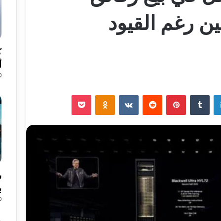
ين رغم القيود
ك
أ
لينكدإن
‏Tumblr
بينتيريست
‏Reddit
‏VKontakte
Odnoklassniki
‫Pocket
ب