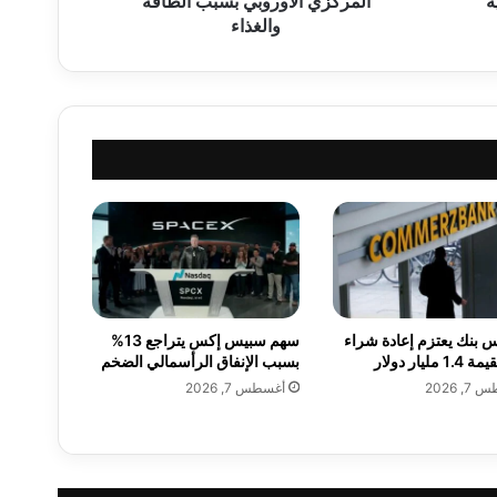
ة
المركزي الأوروبي بسبب الطاقة
ف
والغذاء
ي
ف
ر
ن
س
ا
ل
أ
ق
ل
م
ن
ه
 بنك يعتزم إعادة شراء
سهم سبيس إكس يتراجع 13%
د
مليار دولار
بسبب الإنفاق الرأسمالي الضخم
ف
, 2026
أغسطس 7, 2026
ا
ل
م
ر
ك