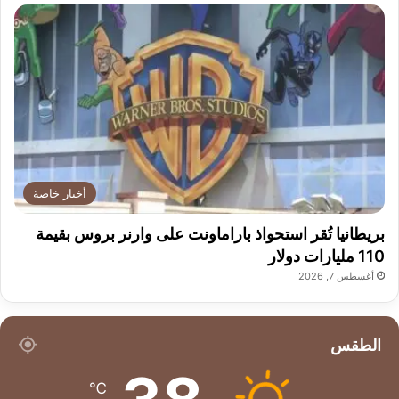
أخبار خاصة
بريطانيا تُقر استحواذ باراماونت على وارنر بروس بقيمة
110 مليارات دولار
أغسطس 7, 2026
الطقس
℃