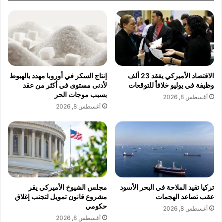
ي
ت
ا
أ
ر
ل
ا
ق
ت
.
ا
.
khabar3ajelemarat.com — الصين تكبح صعود أسعار النفط
ل
إ
مؤقتاً.. والأسواق تترقب موجة ارتفاعات أعلى
الاقتصاد الأميركي يفقد 23 ألف
إنتاج السكر في أوروبا مهدد بالهبوط
ك
ي
وظيفة في يوليو خلافاً للتوقعات
لأدنى مستوى في أكثر من عقد
ه
ل
بسبب موجات الحر
أغسطس 8, 2026
ر
ا
أغسطس 8, 2026
ب
ك
أسعار
الصين
النفط
تكبح
صعود
ا
ن
ئ
ت
ي
ي
ة
ح
ا
ب
ل
ي
م
ب
تركيا تقيد الملاحة في البحر الأسود
مجلس الشيوخ الأميركي يقر
س
عقب تصاعد الهجمات
مشروع قانون تمويل لتجنب إغلاق
ي
حكومي
ت
ت
أغسطس 8, 2026
ع
ت
أغسطس 8, 2026