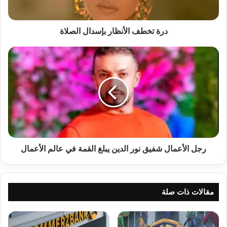
درة تخطف الأنظار بإسدال الصلاة
رجل
الأعمال
شفيق
نور
الدين
يبلغ
القمة
في
عالم
الأعمال
رجل الأعمال شفيق نور الدين يبلغ القمة في عالم الأعمال
khabar3ajelemarat.com — ساهر منذر يتخطى الــ ٢ مليون
مُشاهدة ومُتابعة فـ مُحب
مقالات ذات صلة
الــ
ساهر
مليون
منذر
يتخطى