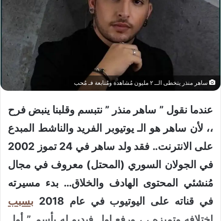
ساهر منذر يتخطى الــ ٢ مليون مُشاهدة ومُتابعة فـ مُحب
عندما نقول ”
ساهر
منذر
” نتبسم وقلبنا ينبض فرح
،، لأن ساهر هو الـ يوتيوبر الفريد والناشط المبدع
على الانترنت.. فقد ولد ساهر في 24 تموز 2002
في الجولان السوري (المحتل) معروف في مجال
مُنشئي المحتوى الهادف والخلاق… بدء مسيرته
في قناته على اليوتيوب في عام 2018
بسبب
اختلافه وتميزه ، ، ورفع اول فيديو له بأسم ” أول