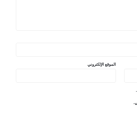
ل
ث
ب
ر
غ
م
ت
ر
ا
ج
الموقع الإلكتروني
ع
ا
ل
م
ب
ي
ي.
ع
ا
ت