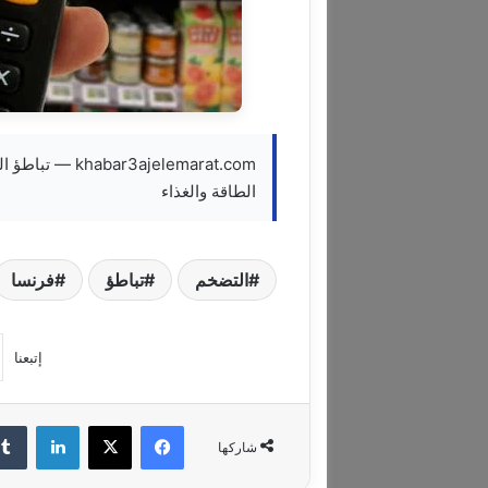
ajelemarat.com
الطاقة والغذاء
التضخم
تباطؤ
فرنسا
إتبعنا
فيسبوك
‫X
لينكدإن
شاركها