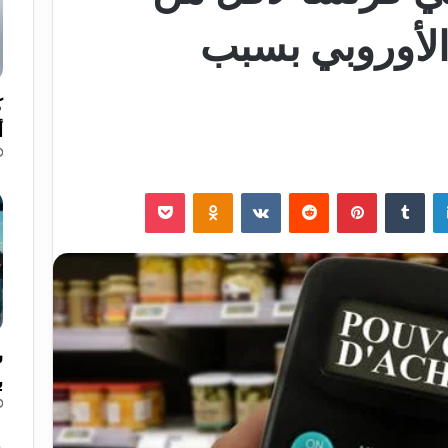
لأوروبي بسبب
ك
أ
لينكدإن
‏Tumblr
بينتيريست
‏Reddit
‏VKontakte
Odnoklassniki
‫Pocket
ب