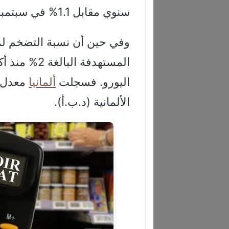
سنوي مقابل 1.1% في سبتمبر/أيلول، بحسب وكالة “بلومبرج” للأنباء.
وفي حين أن نسبة التضخم لم 
المستهدفة ال
اليورو. فسجلت
ألمانيا
الألمانية (د.ب.أ).