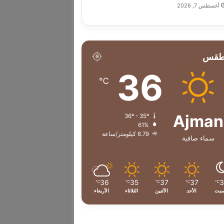
أغسطس 7, 2026
طقس
36
℃
Ajman
36º - 35º
61%
6.79 كيلومتر/ساعة
سماء صافية
36
35
37
37
℃
℃
℃
℃
℃
سبت
الأحد
الأثنين
الثلاثاء
الأربعاء