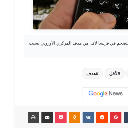
khabar3 — تباطؤ التضخم في فرنسا لأقل من هدف المركزي الأوروبي بسبب
لأقل
هدف
‏Tumblr
بينتيريست
‏Reddit
‏VKontakte
Odnoklassniki
‫Pocket
مشاركة عبر البريد
طباعة