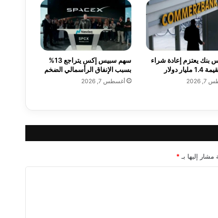
ي
إ
ل
ك
ت
ر
 بنك يعتزم إعادة شراء
سهم سبيس إكس يتراجع 13%
و
مليار دولار
بسبب الإنفاق الرأسمالي الضخم
ن
, 2026
أغسطس 7, 2026
ي
ك
س
ف
ي
ا
ل
ر
 مشار إليها بـ
*
ب
ع
ا
ل
ث
ا