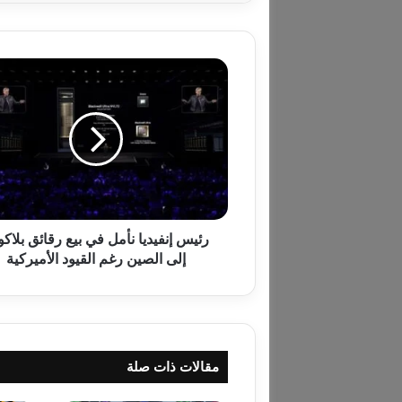
ر
ئ
ي
س
إ
ن
ف
ي
د
ي
رئيس إنفيديا نأمل في بيع رقائق بلاكو
ا
إلى الصين رغم القيود الأميركية
ن
أ
م
ل
ف
مقالات ذات صلة
ي
ب