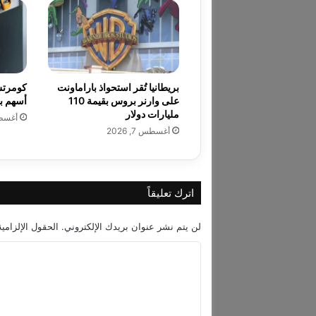
ي
ع
ر
ق
ا
ئ
بريطانيا تُقر استحواذ باراماونت
كومرتس
ق
على وارنر بروس بقيمة 110
أسهم بقيمة 1.4 
ب
مليارات دولار
أغسطس 7
ل
أغسطس 7, 2026
ا
ك
و
ي
اترك تعليقاً
ل
إ
ل
لن يتم نشر عنوان بريدك الإلكتروني.
الحقول الإلزامية
ى
ا
ا
ل
ل
ص
ت
ي
ن
ع