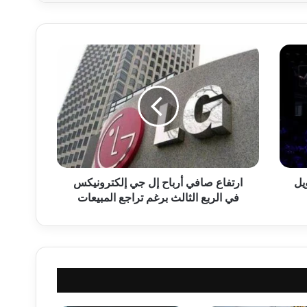
ا
ر
ت
ف
ا
ع
ص
ا
ف
يل
ي
ارتفاع صافي أرباح إل جي إلكترونيكس
أ
في الربع الثالث برغم تراجع المبيعات
ر
ب
ا
ح
إ
ل
ج