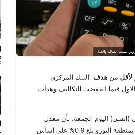
إ
وبي بسبب الطاقة والغذاء
ب
لأقل
من
هدف
“البنك المركزي
الأول فيما انخفضت التكاليف وهدأت
 (انسي) اليوم الجمعة، بأن معدل
أ
في ثاني أكبر اقتصاد بمنطقة اليورو بلغ 0.9% على أساس
ب