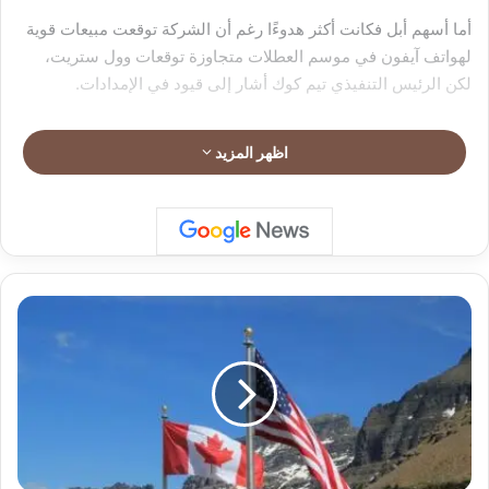
أما أسهم أبل فكانت أكثر هدوءًا رغم أن الشركة توقعت مبيعات قوية
لهواتف آيفون في موسم العطلات متجاوزة توقعات وول ستريت،
لكن الرئيس التنفيذي تيم كوك أشار إلى قيود في الإمدادات.
اظهر المزيد
ت
ر
ا
م
ب
:
أ
م