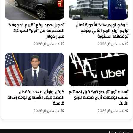
ا
ل
د
م
ث
ن
ا
"
“نوفو نورديسك” للأدوية تعلن
تمويل جديد يرفع تقييم “مووف”
ت
تراجع أرباح الربع الثاني وترفع
المدعومة من “أوبر” لنحو 2.1
ت
توقعاتها السنوية
مليار دولار
ا
س
ل
ل
أغسطس 6, 2026
أغسطس 6, 2026
ت
ا
ج
"
ا
.
ر
.
ي
س
ة
ي
ا
أسهم أوبر تتراجع 3% قبل الافتتاح
كيفن وارش مهدد بفقدان
ر
بسبب توقعات أرباح مخيبة للربع
المصداقية.. الأسواق توجه رسالة
ة
الثالث
قاسية
ط
ا
أغسطس 6, 2026
أغسطس 6, 2026
ئ
ر
ة