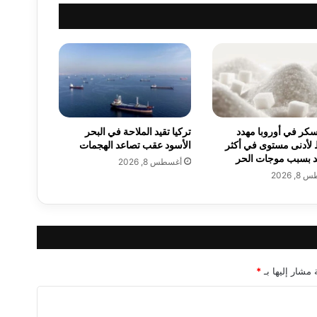
ل
ح
ك
و
م
ي
ا
ل
أ
لسكر في أوروبا مهدد
تركيا تقيد الملاحة في البحر
م
 لأدنى مستوى في أكثر
الأسود عقب تصاعد الهجمات
ي
 بسبب موجات الحر
أغسطس 8, 2026
ر
, 2026
ك
ي
س
ي
ت
ج
ا
 مشار إليها بـ
*
و
ز
إ