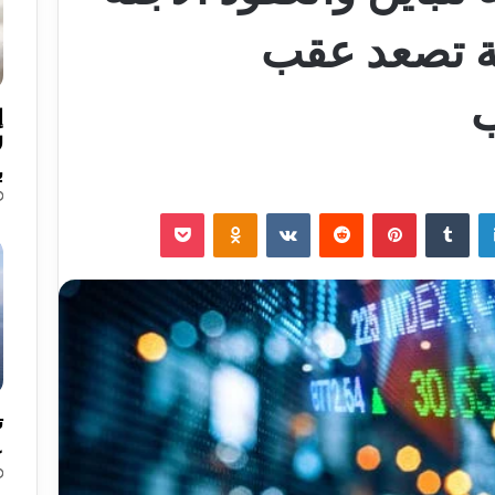
ية تصعد عقب
ب
إ
ل
ب
لينكدإن
‏Tumblr
بينتيريست
‏Reddit
‏VKontakte
Odnoklassniki
‫Pocket
ت
ع