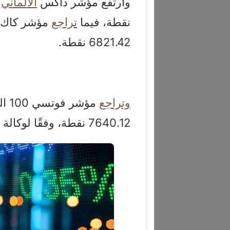
وارتفع مؤشر داكس
الألماني
نقطة، فيما
تراجع
6821.42 نقطة.
وتراجع
7640.12 نقطة، وفقًا لوكالة أسوشيتد برس (أ ب).