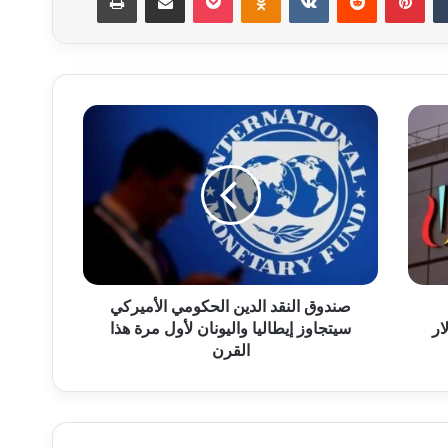
ص
ن
د
و
ق
ا
ل
ن
ق
د
صندوق النقد الدين الحكومي الأميركي
ا
سيتجاوز إيطاليا واليونان لأول مرة هذا
ل
القرن
د
ي
ن
ا