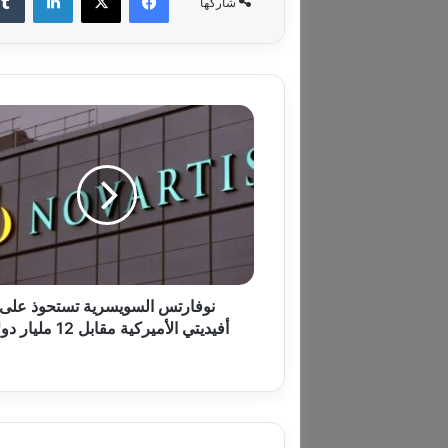
شاركها
ن
و
ف
ا
ر
ت
س
ا
ل
س
نوفارتس السويسرية تستحوذ على
و
أفيديتي الأميركية مقابل 12 مليار دولار
ي
س
ر
ي
ة