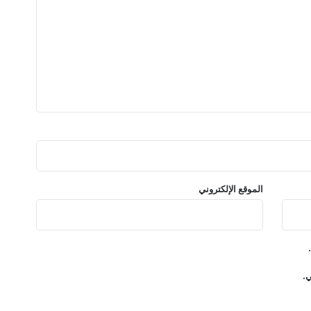
ي
ط
ا
ل
ي
ا
و
ا
ل
ي
و
ن
ا
الموقع الإلكتروني
ن
ل
أ
و
ل
م
ي.
ر
ة