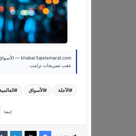
3ajelemarat.com
عقب تصريحات ترامب
الآجلة
الأسواق
العالمية
إتبعنا
فيسبوك
‫X
لينكدإن