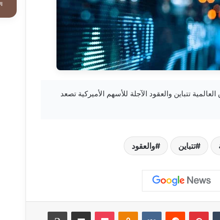
ال
khabar — الأسواق العالمية تتباين والعقود الآجلة للأسهم الأميركية تصعد
تتباين
والعقود
‏Tumblr
بينتيريست
‏Reddit
‏VKontakte
Odnoklassniki
‫Pocket
مشاركة عبر البريد
طباعة