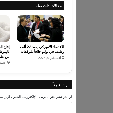
ت
مقالات ذات صلة
س
ت
ح
و
ذ
ع
ل
ى
الاقتصاد الأميركي يفقد 23 ألف
إنتاج ا
أ
وظيفة في يوليو خلافاً للتوقعات
بالهبوط
ف
من عقد
أغسطس 8, 2026
ي
أغسطس 8
د
ي
ت
ي
اترك تعليقاً
ا
ل
أ
لن يتم نشر عنوان بريدك الإلكتروني.
الحقول الإلزامية
م
ا
ي
ر