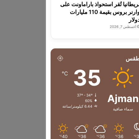
ريطانيا تُقر استحواذ باراماونت على
وارنر بروس بقيمة 110 مليارات
ولار
أغسطس 7, 2026
طقس
35
℃
Ajman
37º - 34º
60%
6.44 كيلومتر/ساعة
سماء صافية
40
36
36
36
℃
℃
℃
℃
℃