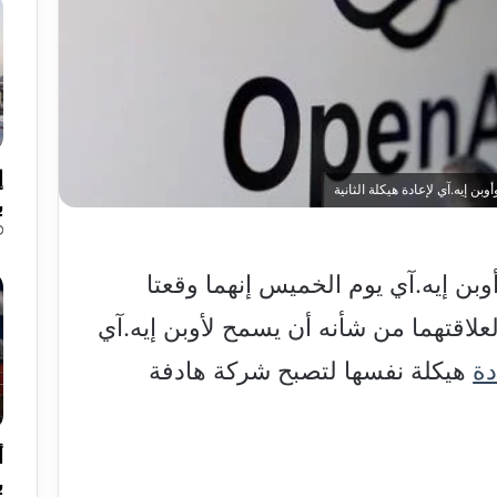
إ
 إيه.آي لإعادة هيكلة الثانية
ب
ن إيه.آي يوم الخميس إنهما وقعتا
علاقتهما من شأنه أن يسمح لأوبن إيه.آي
دة
هيكلة نفسها لتصبح شركة هادفة
أ
ب