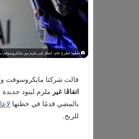
خطوة لطرح عام.. اتفاق غير ملزم بين مايكروسوفت وأوبن
قالت شركتا مايكروسوفت وأوب
اتفاق
ًا
غير
ملزم لبنود جديدة ل
بالمضي قدمًا في خطتها
لإعا
للربح.