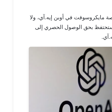
 مايكروسوفت في أوبن إيه.آي، ولا
ستحتفظ بحق الوصول الحصري إلى
.آي.