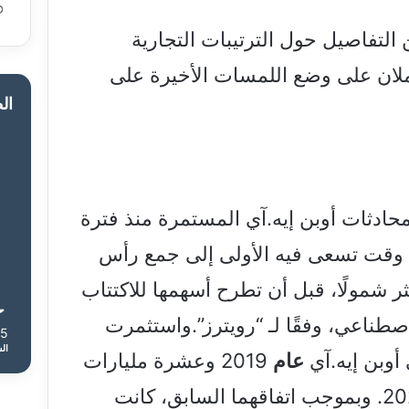
 التفاصيل حول الترتيبات التجارية
تعملان على وضع اللمسات الأخيرة على
ال
حادثات أوبن إيه.آي المستمرة منذ فترة
وقت تسعى فيه الأولى إلى جمع رأس
شمولًا، قبل أن تطرح أسهمها للاكتتاب
اصطناعي، وفقًا لـ “رويترز”.واستثمرت
35
ال
أوبن إيه.آي
عام
2019 وعشرة مليارات
دولار أخرى في بداية عام 2023. وبموجب اتفاقهما السابق، كانت