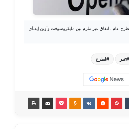
khabar3 — خطوة لطرح عام.. اتفاق غير ملزم بين مايكروسوفت وأوبن إيه.آي
غير
لطرح
‏Tumblr
بينتيريست
‏Reddit
‏VKontakte
Odnoklassniki
‫Pocket
مشاركة عبر البريد
طباعة