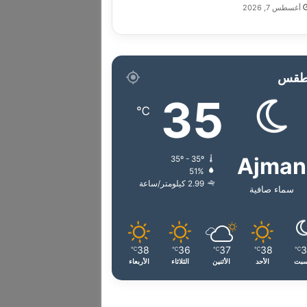
أغسطس 7, 2026
طقس
35
℃
Ajman
35º - 35º
51%
2.99 كيلومتر/ساعة
سماء صافية
38
36
37
38
℃
℃
℃
℃
℃
سبت
الأحد
الأثنين
الثلاثاء
الأربعاء