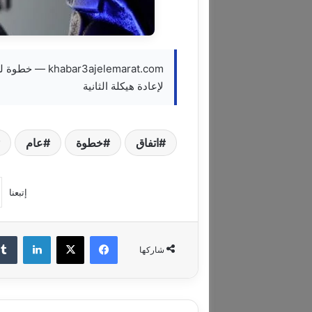
ajelemarat.com
لإعادة هيكلة الثانية
اتفاق
خطوة
عام
إتبعنا
فيسبوك
‫X
لينكدإن
شاركها