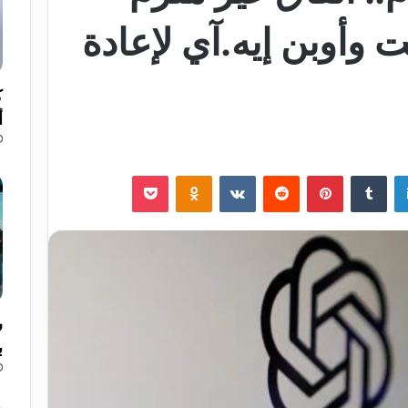
وأوبن إيه.آي لإعادة
ك
أ
لينكدإن
‏Tumblr
بينتيريست
‏Reddit
‏VKontakte
Odnoklassniki
‫Pocket
ب