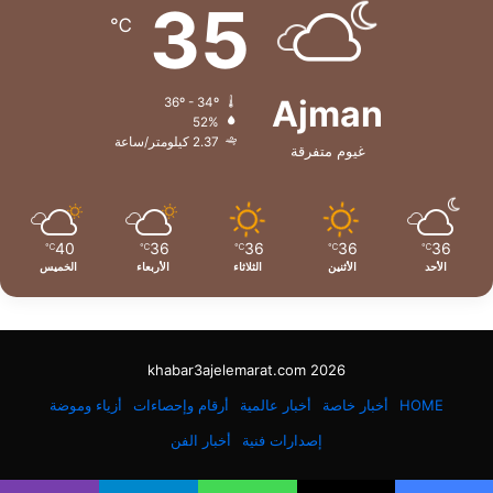
35
℃
Ajman
36º - 34º
52%
2.37 كيلومتر/ساعة
غيوم متفرقة
40
36
36
36
36
℃
℃
℃
℃
℃
الأحد
الأثنين
الثلاثاء
الأربعاء
الخميس
khabar3ajelemarat.com 2026
HOME
أخبار خاصة
أخبار عالمية
أرقام وإحصاءات
أزياء وموضة
إصدارات فنية
أخبار الفن