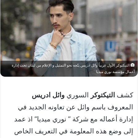
التيكتوكر الأول عربياً وائل ادريس يتّجه نحو التمثيل و الإعلام من لبنان تحت إدارة
أعمال مؤسسة نوري ميديا
كشف
التيكتوكر
السوري
وائل
ادريس
المعروف باسم وائل عن تعاونه الجديد في
إدارة أعماله مع شركة ” نوري ميديا” اذ عمد
إلى وضع هذه المعلومة في التعريف الخاص