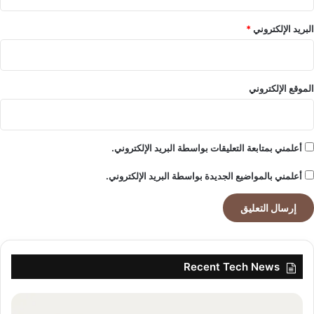
الدرامية وإدارة الممثل .
البريد الإلكتروني
*
الموقع الإلكتروني
أعلمني بمتابعة التعليقات بواسطة البريد الإلكتروني.
أعلمني بالمواضيع الجديدة بواسطة البريد الإلكتروني.
khabar3ajelemarat.com — التيكتوكر الأول عربياً وائل
ادريس يتّجه نحو التمثيل و الإعلام من لبنان تحت إدارة أعمال
Recent Tech News
مؤسسة نوري ميديا