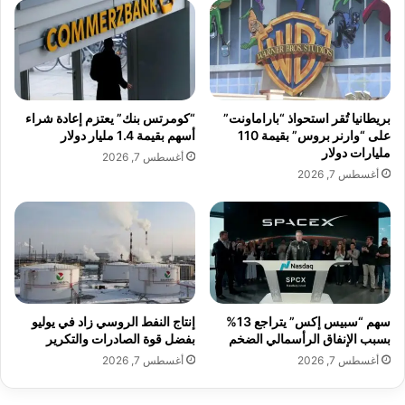
ن
ع
ف
ي
ي
ل
ا
ل
khabar3ajelemarat.com — رؤساء شركات الطيران
ل
ط
يناقشون أزمة الوقود وارتفاع التكاليف في قمة ريو
م
ا
بريطانيا تُقر استحواذ “باراماونت”
“كومرتس بنك” يعتزم إعادة شراء
غ
ق
على “وارنر بروس” بقيمة 110
أسهم بقيمة 1.4 مليار دولار
ر
ة
مليارات دولار
أغسطس 7, 2026
ب
.
أزمة
الطيران
رؤساء
شركات
أغسطس 7, 2026
.
م
يناقشون
ش
ك
ل
ة
ت
ث
سهم “سبيس إكس” يتراجع 13%
إنتاج النفط الروسي زاد في يوليو
بسبب الإنفاق الرأسمالي الضخم
بفضل قوة الصادرات والتكرير
ي
ر
أغسطس 7, 2026
أغسطس 7, 2026
ق
ل