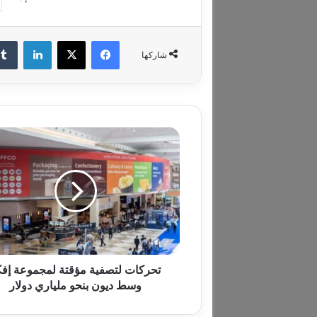
فيسبوك
‫X
لينكدإن
شاركها
ت
ح
ر
ك
ا
ت
ل
ت
ص
ف
تحركات لتصفية مؤقتة لمجموعة إفك
ي
وسط ديون بنحو ملياري دولار
ة
م