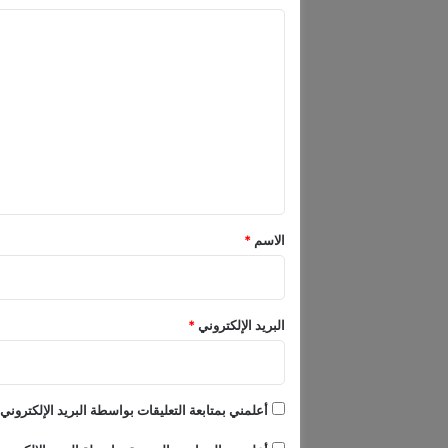
ن
ا
ب
ن
ل
ح
ت
و
م
ع
ل
ل
ي
ي
ا
ر
ق
ي
*
د
الاسم
*
و
ل
ا
ر
البريد الإلكتروني
*
أعلمني بمتابعة التعليقات بواسطة البريد الإلكتروني.