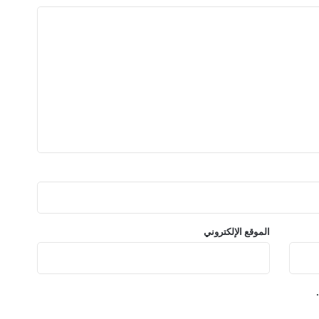
ا
ل
4
س
ن
و
ا
ت
الموقع الإلكتروني