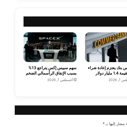
ع
ف
ي
ا
ل
س
و
ي
د
ل
أ
 بنك يعتزم إعادة شراء
سهم سبيس إكس يتراجع 13%
ع
مليار دولار
بسبب الإنفاق الرأسمالي الضخم
ل
, 2026
أغسطس 7, 2026
ى
م
س
ت
و
ى
خ
ل
 مشار إليها بـ
*