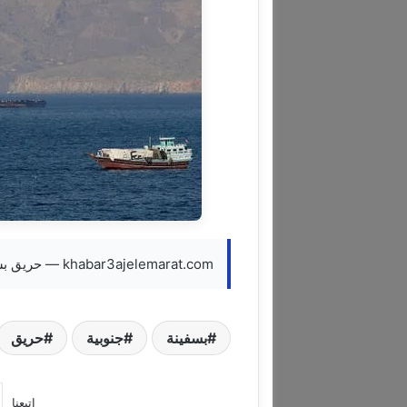
khabar3ajelemarat.com — حريق بسفينة شحن كورية جنوبية في مضيق هرمز
بسفينة
جنوبية
حريق
إتبعنا