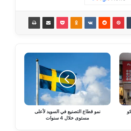
‏Tumblr
بينتيريست
‏Reddit
‏VKontakte
Odnoklassniki
‫Pocket
مشاركة عبر البريد
طباعة
ن
م
و
ق
ط
ا
ع
ا
ل
و
ت
نمو قطاع التصنيع في السويد لأعلى
ص
مستوى خلال 4 سنوات
ن
ي