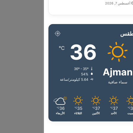
أغسطس 7, 2026
طقس
36
℃
Ajman
36º - 35º
54%
5.64 كيلومتر/ساعة
سماء صافية
36
35
37
37
℃
℃
℃
℃
℃
سبت
الأحد
الأثنين
الثلاثاء
الأربعاء