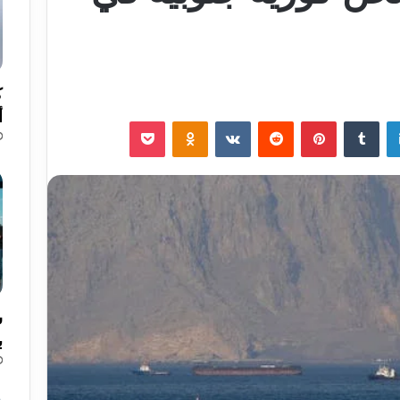
ك
أ
لينكدإن
‏Tumblr
بينتيريست
‏Reddit
‏VKontakte
Odnoklassniki
‫Pocket
ب