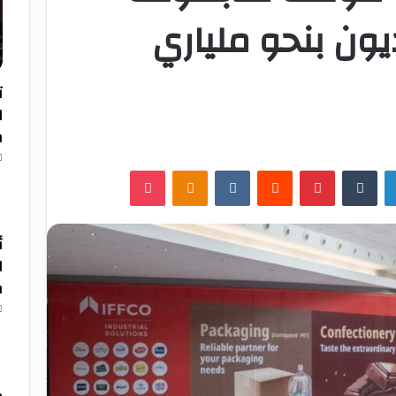
ون بنحو ملياري
ت
م
لينكدإن
‏Tumblr
بينتيريست
‏Reddit
‏VKontakte
Odnoklassniki
‫Pocket
ا
م
ك