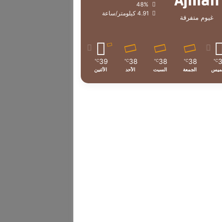
Ajman
48%
4.91 كيلومتر/ساعة
غيوم متفرقة
39
38
38
38
℃
℃
℃
℃
℃
ميس
الجمعة
السبت
الأحد
الأثنين