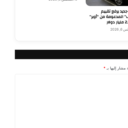
ة
ف
جديد يرفع تقييم
ي
 المدعومة من “أوبر”
م
ض
 2026
ي
ق
ه
ر
م
ز
 مشار إليها بـ
*