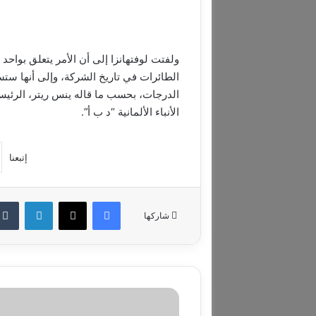
ولفتت لوفتهانزا إلى أن الأمر يتعلق بواحد
الدرجات، بحسب ما قاله ينس ريتر، الرئيس 
الأنباء الألمانية “د ب أ”.
إتبعنا
فيسبوك
‫X
لينكدإن
شاركها
"
ل