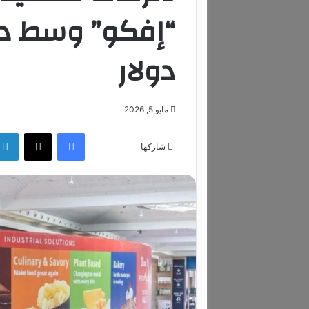
“إفكو” وسط دي
دولار
مايو 5, 2026
فيسبوك
‫X
شاركها