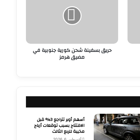
ي
ق
ب
س
ف
ي
ن
حريق بسفينة شحن كورية جنوبية في
ة
مضيق هرمز
ش
ح
ن
ك
و
ر
ي
ة
ج
ن
أسهم أوبر تتراجع 3% قبل
و
الافتتاح بسبب توقعات أرباح
ب
مخيبة للربع الثالث
ي
أغسطس 6, 2026