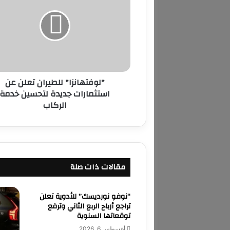
و
ف
ت
ه
ا
ن
ز
"لوفتهانزا" للطيران تعلن عن
ا
استثمارات جديدة لتحسين خدمة
"
الركاب
ل
ل
ط
ي
ر
ا
مقالات ذات صلة
ن
ت
ع
“نوفو نورديسك” للأدوية تعلن
ل
تراجع أرباح الربع الثاني وترفع
ن
توقعاتها السنوية
ع
أغسطس 6, 2026