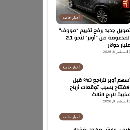
أخبار خاصة
مويل جديد يرفع تقييم “مووف”
المدعومة من “أوبر” لنحو 2.1
ليار دولار
أغسطس 6, 2026
أخبار خاصة
أسهم أوبر تتراجع 3% قبل
لافتتاح بسبب توقعات أرباح
خيبة للربع الثالث
أغسطس 6, 2026
أخبار خاصة
يفن وارش مهدد بفقدان