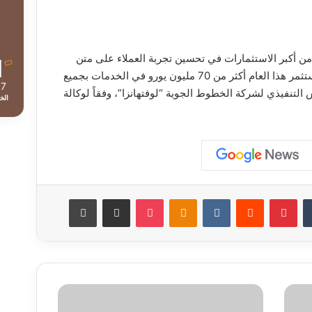
 من أكبر الاستثمارات في تحسين تجربة العملاء على متن
الطائرات في تاريخ الشركة، وإلى أنها ستستثمر هذا العام أكثر من 70 مليون يورو في الخدمات بجميع
37
التنفيذي لشركة الخطوط الجوية “لوفتهانزا”، وفقاً لوكالة
الخ
‏Tumblr
بينتيريست
‏Reddit
‏VKontakte
Odnoklassniki
‫Pocket
مشاركة عبر البريد
طباعة
ح
ر