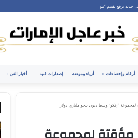
 جديد يرفع تقييم “مووف” المدعومة من “أوبر” لنحو 2.1 مليار دولار
أرقام وإحصاءات
أزياء وموضة
إصدارات فنية
أخبار الفن
 لمجموعة “إفكو” وسط ديون بنحو ملياري دولار
 مؤقتة لمجموعة