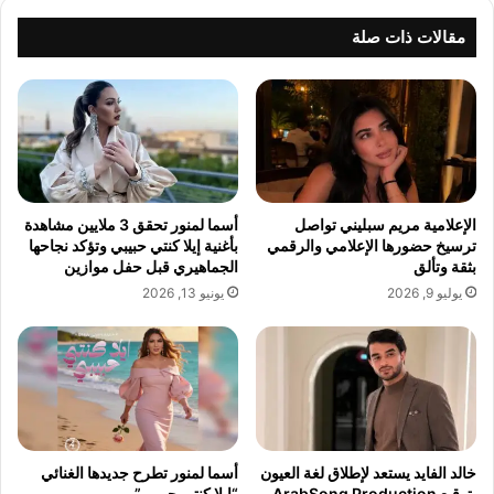
ر
ج
ك
م
مقالات ذات صلة
ا
ع
ب
ي
khabar3ajelemarat.com — عودة الزمن الجميل لقاء فني
ن
يجمع الشاعر أحمد شتا الدكتور أحمد أيوب المنتج أحمد شحادة
ا
والملحن أيمن قميحة
ل
م
ن
الإعلامية مريم سبليني تواصل
أسما لمنور تحقق 3 ملايين مشاهدة
ت
ترسيخ حضورها الإعلامي والرقمي
بأغنية إيلا كنتي حبيبي وتؤكد نجاحها
الجميل
الزمن
عودة
فني
لقاء
ج
بثقة وتألق
الجماهيري قبل حفل موازين
ا
يوليو 9, 2026
يونيو 13, 2026
ل
ل
ب
ن
ا
ن
ي
أ
خالد الفايد يستعد لإطلاق لغة العيون
أسما لمنور تطرح جديدها الغنائي
بتوقيع ArabSong Production
“إيلا كنتي حبيبي”
ح