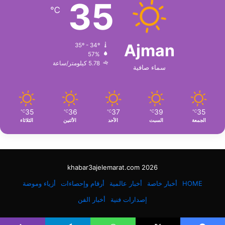
35
℃
Ajman
35º - 34º
57%
5.78 كيلومتر/ساعة
سماء صافية
35
36
37
39
35
℃
℃
℃
℃
℃
الجمعة
السبت
الأحد
الأثنين
الثلاثاء
khabar3ajelemarat.com 2026
HOME
أخبار خاصة
أخبار عالمية
أرقام وإحصاءات
أزياء وموضة
إصدارات فنية
أخبار الفن