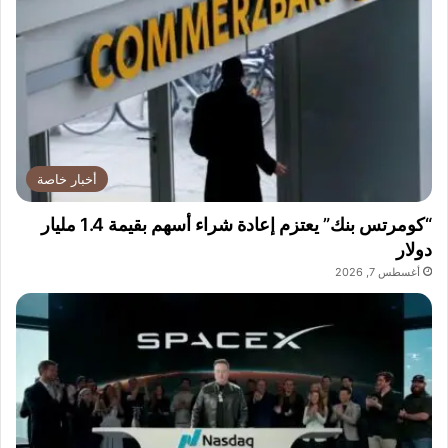
ا
ن
ي
ر
م
ز
ي
ف
ي
أخبار خاصة
أ
ج
“كومرتس بنك” يعتزم إعادة شراء أسهم بقيمة 1.4 مليار
و
دولار
ا
أغسطس 7, 2026
ء
ص
ي
ف
ي
ة
م
م
يّ