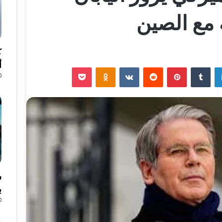
 مع الصين
ك
أ
لينكدإن
‏Tumblr
بينتيريست
‏Reddit
‏VKontakte
Odnoklassniki
‫Pocket
ب