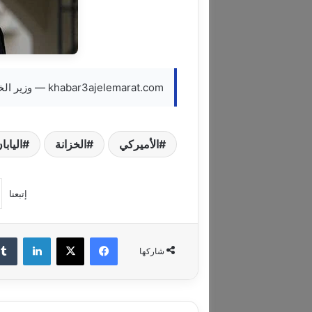
khabar3ajelemarat.com — وزير الخزانة الأميركي يزور اليابان قبل قمة مرتقبة مع الصين
الأميركي
الخزانة
اليابا
إتبعنا
فيسبوك
‫X
لينكدإن
شاركها