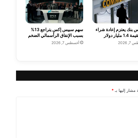
ل
ق
أ
غ
 بنك يعتزم إعادة شراء
سهم سبيس إكس يتراجع 13%
ن
مليار دولار
بسبب الإنفاق الرأسمالي الضخم
ي
, 2026
أغسطس 7, 2026
ت
ه
ا
ا
ل
ج
د
ي
 مشار إليها بـ
*
د
ة
L
a
w
E
l