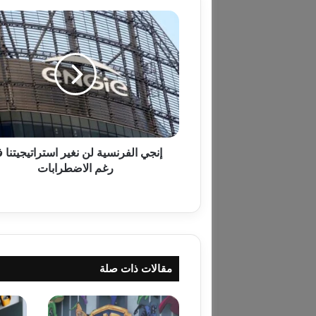
إ
ن
ج
ي
ا
ل
ف
ر
ن
س
إنجي الفرنسية لن نغير استراتيجيتنا 
ي
رغم الاضطرابات
ة
ل
ن
ن
غ
ي
مقالات ذات صلة
ر
ا
س
ت