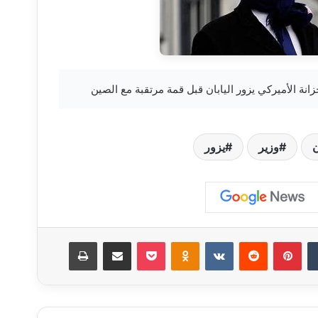
ن
وزير
يزور
‏Tumblr
بينتيريست
‏Reddit
‏VKontakte
Odnoklassniki
‫Pocket
مشاركة عبر البريد
طباعة