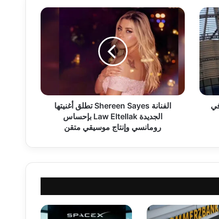
ا
ل
ف
ن
ا
ن
ة
S
h
في
e
الفنانة Shereen Sayes تطلق أغنيتها
r
الجديدة Law Eltellak بإحساس
e
رومانسي وإنتاج موسيقي متقن
e
n
S
a
y
e
s
ت
ط