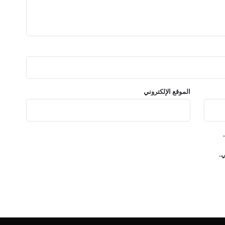
t
e
l
l
a
k
ب
إ
ح
الموقع الإلكتروني
س
ا
س
ر
و
م
ي.
ا
ن
س
ي
و
إ