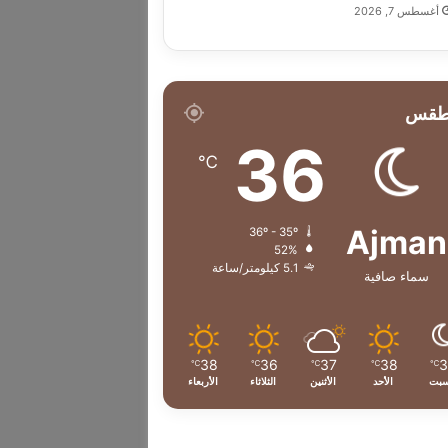
أغسطس 7, 2026
طقس
36
℃
Ajman
36º - 35º
52%
5.1 كيلومتر/ساعة
سماء صافية
38
36
37
38
℃
℃
℃
℃
℃
سبت
الأحد
الأثنين
الثلاثاء
الأربعاء