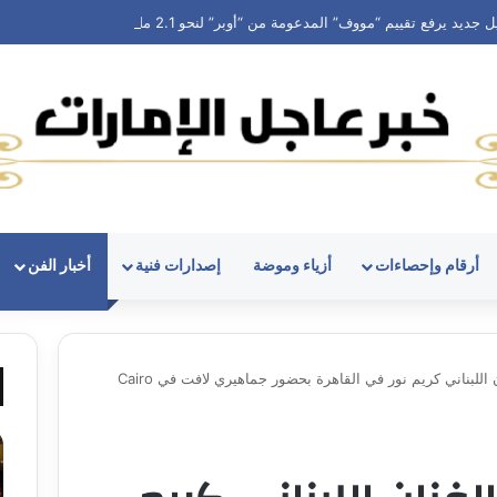
 جديد يرفع تقييم “مووف” المدعومة من “أوبر” لنحو 2.1 مليار دولار
أرقام وإحصاءات
أزياء وموضة
إصدارات فنية
أخبار الفن
نجاح كبير لحفل الفنان اللبناني كريم نور في القاهرة بحضور جماهيري لافت في Cairo