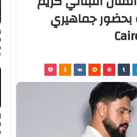
لفنان اللبناني كريم
 بحضور جماهيري
ت
م
لينكدإن
‏Tumblr
بينتيريست
‏Reddit
‏VKontakte
Odnoklassniki
‫Pocket
ا
م