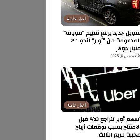
أخبار خاصة
مويل جديد يرفع تقييم “مووف”
المدعومة من “أوبر” لنحو 2.1
ليار دولار
أغسطس 6, 2026
أخبار خاصة
أسهم أوبر تتراجع 3% قبل
لافتتاح بسبب توقعات أرباح
خيبة للربع الثالث