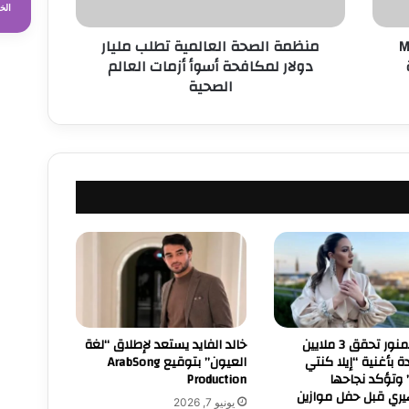
ص
الخ
ح
MFG 
منظمة الصحة العالمية تطلب مليار
ة
دولار لمكافحة أسوأ أزمات العالم
ا
الصحية
ل
ع
ا
ل
م
ي
ة
ت
ط
ل
ب
م
ل
ي
أسما لمنور تحقق 3 ملايين
خالد الفايد يستعد لإطلاق “لغة
ا
 بأغنية “إيلا كنتي
العيون” بتوقيع ArabSong
ر
 وتؤكد نجاحها
Production
د
يري قبل حفل موازين
يونيو 7, 2026