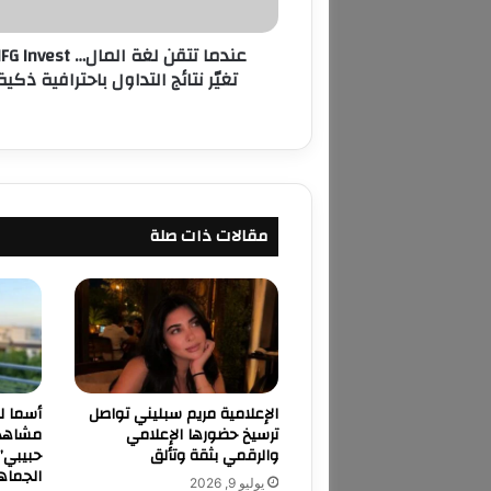
ق
ن
عندما تتقن لغة المال… Invest
ل
تغيّر نتائج التداول باحترافية ذكية
غ
ة
ا
ل
م
ا
ل
مقالات ذات صلة
…
M
F
G
I
n
v
e
الإعلامية مريم سبليني تواصل
s
ترسيخ حضورها الإعلامي
مشاهدة
t
والرقمي بثقة وتألق
حبيبي”
ت
الجماه
يوليو 9, 2026