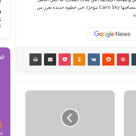
يُصنَّف ضمن أنجح السهرات الفنية التي استضافتها Cairo Sky مؤخرًا، في خطوة جديدة تعزز من
و
.
ع
‏Tumblr
بينتيريست
‏Reddit
‏VKontakte
Odnoklassniki
‫Pocket
مشاركة عبر البريد
طباعة
ال
م
ن
ظ
م
ة
ا
ل
34