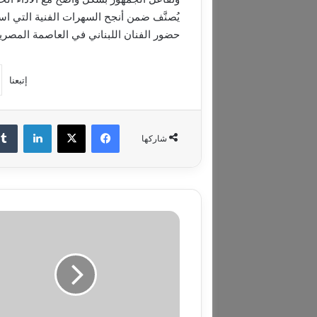
حضور الفنان اللبناني في العاصمة المصرية
إتبعنا
فيسبوك
‫X
لينكدإن
شاركها
ع
ن
د
م
ا
ت
ت