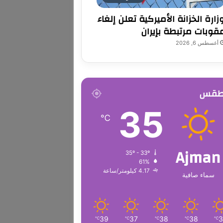
زارة الخزانة الأميركية تعلن إلغاء
قوبات مرتبطة بإيران
أغسطس 6, 2026
طقس
35
℃
Ajman
35º - 33º
61%
4.17 كيلومتر/ساعة
سماء صافية
39
37
38
38
℃
℃
℃
℃
℃