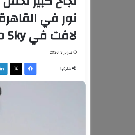
نجاح كبير لحفل ا
نور في القاهرة
لافت في Cairo Sky
فبراير 3, 2026
فيسبوك
‫X
شاركها